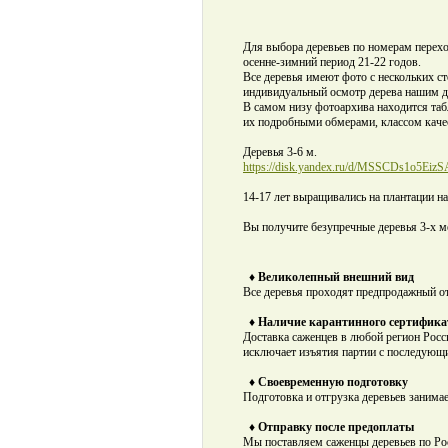
Для выбора деревьев по номерам перехо
осенне-зимний период 21-22 годов.
Все деревья имеют фото с нескольких с
индивидуальный осмотр дерева нашим де
В самом низу фотоархива находится таб
их подробными обмерами, классом качес
Деревья 3-6 м.
https://disk.yandex.ru/d/MSSCDs1o5EizS
14-17 лет выращивались на плантации на
Вы получите безупречные деревья 3-х ме
♦ Великолепный внешний вид
Все деревья проходят предпродажный о
♦ Наличие карантинного сертифика
Доставка саженцев в любой регион Росс
исключает изъятия партии с последующ
♦ Своевременную подготовку
Подготовка и отгрузка деревьев занимае
♦ Отправку после предоплаты
Мы поставляем саженцы деревьев по Ро