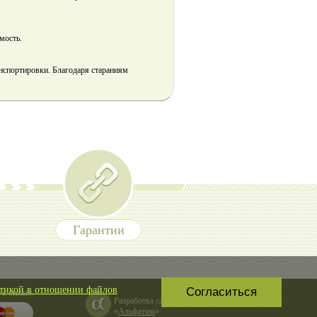
емость.
нспортировки. Благодаря стараниям
Гарантии
тикой в отношении файлов
Согласиться
к оплате:
Разработка сайта
«
Альфатим
»