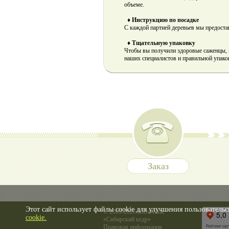
объеме.
♦ Инструкцию по посадке
С каждой партией деревьев мы предост
♦ Тщательную упаковку
Чтобы вы получили здоровые саженцы, 
наших специалистов и правильной упако
Заказ
Этот сайт использует файлы cookie для улучшения пользовательс
© 2009-2026 Питомник
cookie.
«Сибирский кедр»
Правовая информация