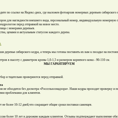
дите по ссылке на Яндекс-диск, где выложен фотоархив номерных деревьев сибирского к
торон для наглядности внешнего вида, персональный номер, индивидуальную номерную п
ндрологом перед отправкой на новое место.
лица с номерами деревьев.
тва, ценами и актуальным статусом каждого дерева.
A
ши деревья сибирского кедра, а теперь мы готовы поставить их вам к посадке на постоян
тров в высоту с диаметром кроны 1,0-1,5 и размером корневого кома - 90-110 см.
МЫ ГАРАНТИРУЕМ
тбор и тщательно проверяются перед отправкой.
та
ии не обходится без досмотра «Россельхознадзора». Наши кедры проходят проверку и п
ими проблемами для клиентов.
т не более 10-12 дней,что сокращает общие сроки поставки саженцев.
ссии более 10 лет и дорожим каждым клиентом. Отзывы подтверждают выполнение обяз