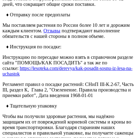
дней, что сокращает общие сроки поставки.
♦ Отправку после предоплаты
Мы поставляем растения по России более 10 лет и дорожим
каждым клиентом.
Отзывы
подтверждают выполнение
обязательств с нашей стороны в полном объеме.
♦ Инструкция по посадке:
Инструкцию по пересадке можно взять в справочном разделе
сайта "ПОМОЩЬ/КАК ПОСАДИТЬ" а так же по
ссылке:
https://lesoteka.com/derevya/kak-posadit-sosnu-iz-lesa-na-
uchastok
Регламент правил о посадке растений: СНиП III-К.2-67, Часть
III, раздел К, Глава 2, "Озеленение. Правила производства и
приемки работ", Дата введения 1968-01-01
♦ Тщательную упаковку
Чтобы вы получили здоровые растения, мы надёжно
защищаем их от повреждений корневой системы и кроны во
время транспортировки. Благодаря стараниям наших
специалистов и правильной упаковке, вы получаете саженцы