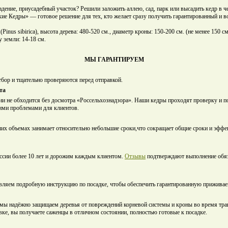
адение, приусадебный участок? Решили заложить аллею, сад, парк или высадить кедр в ч
ие Кедры» — готовое решение для тех, кто желает сразу получить гарантированный и во
Pinus sibirica), высота дерева: 480-520 см., диаметр кроны: 150-200 см. (не менее 150 с
у земли: 14-18 см.
МЫ ГАРАНТИРУЕМ
бор и тщательно проверяются перед отправкой.
та
ии не обходится без досмотра «Россельхознадзора». Наши кедры проходят проверку и п
ими проблемами для клиентов.
ших объемах занимает относительно небольшие сроки,что сокращает общие сроки и эффе
ссии более 10 лет и дорожим каждым клиентом.
Отзывы
подтверждают выполнение обяз
авляем подробную инструкцию по посадке, чтобы обеспечить гарантированную приживае
мы надёжно защищаем деревья от повреждений корневой системы и кроны во время тра
вке, вы получаете саженцы в отличном состоянии, полностью готовые к посадке.