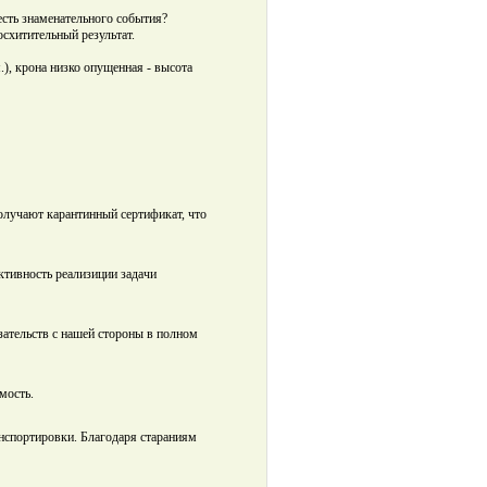
есть знаменательного события?
схитительный результат.
м.), крона низко опущенная - высота
олучают карантинный сертификат, что
ктивность реализиции задачи
ательств с нашей стороны в полном
мость.
нспортировки. Благодаря стараниям