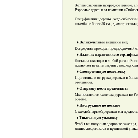
Хотите озеленить загородное имение, вл
Взрослые деревья от компании «Сибирск
Спецификация: деревья, кедр сибирский (
штамба не более 50 см., диаметр ствола 
♦ Великолепный внешний вид
Все деревья проходят предпродажный от
♦ Наличие карантинного сертифика
Доставка саженцев в любой регион Росс
исключает изъятия партии с последующ
♦ Своевременную подготовку
Подготовка и отгрузка деревьев в боль
озеленения.
♦ Отправку после предоплаты
Мы поставляем саженцы деревьев по Ро
объеме.
♦ Инструкцию по посадке
С каждой партией деревьев мы предост
♦ Тщательную упаковку
Чтобы вы получили здоровые саженцы, 
наших специалистов и правильной упако