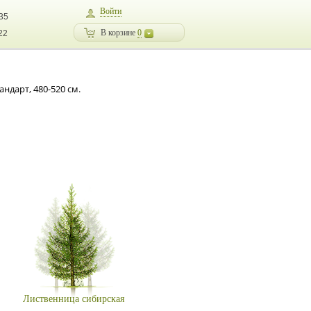
Войти
-35
В корзине
0
22
ндарт, 480-520 см.
Лиственница сибирская