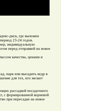
ндекс-диск, где выложен
период 23-24 годов.
омер, индивидуальную
гом перед отправкой на новое
ассом качества, ценами и
ад, парк или высадить кедр в
шение для тех, кто желает
ующих рассадкой посадочного
кт, с формированной корневой
во при пересадке на новое