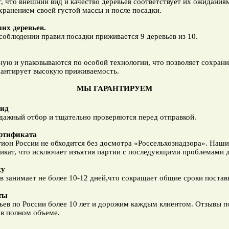
 что внешний вид и качество деревьев соответствует их ожидания
ранением своей густой массы и после посадки.
их деревьев.
соблюдении правил посадки приживается 9 деревьев из 10.
ую и упаковываются по особой технологии, что позволяет сохрани
рантирует высокую приживаемость.
МЫ ГАРАНТИРУЕМ
вид
дажный отбор и тщательно проверяются перед отправкой.
ртификата
гион России не обходится без досмотра «Россельхознадзора». Наши
икат, что исключает изъятия партии с последующими проблемами д
ку
ев занимает не более 10-12 дней,что сокращает общие сроки постав
ты
ьев по России более 10 лет и дорожим каждым клиентом. Отзывы 
 в полном объеме.