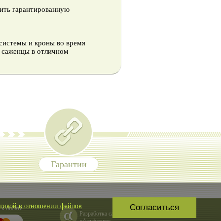
чить гарантированную
системы и кроны во время
е саженцы в отличном
Гарантии
тикой в отношении файлов
Согласиться
к оплате:
Разработка сайта
«
Альфатим
»