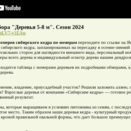
ора "Деревья 5-8 м". Сезон 2024
lCatLV7-y1EAw
номеров сибирского кедра по номерам
переходите по ссылке на Я
сибирского кедра, запланированных на пересадку в осенне-зимний 
скольких сторон для наглядности внешнего вида, персональный н
ры всего дерева и индивидуальный осмотр дерева нашим дендроло
одится таблица с номерами деревьев их подробными обмерами, кл
дерева.
мение, владение, приусадебный участок? Решили заложить аллею, с
я? Взрослые деревья от компании «Сибирские кедры» — готовое ре
ванный результат.
ы, которые выращиваем в условиях питомника из семян, с послед
тое место. Таким образом наши деревья кедра - культурный проду
 кроной правильной овальной формы, что дает большое преимущест