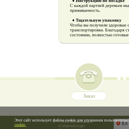
♦ Инструкцию по посадке
С каждой партией деревьев м
приживаемость.
♦ Тщательную упаковку
Чтобы вы получили здоровые 
транспортировки. Благодаря с
состоянии, полностью готовые
Заказ
Этот сайт использует файлы cookie для улучшения пользовательс
© 2009-2026 Питомник
cookie.
«Сибирский кедр»