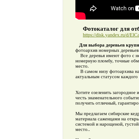
Фотокаталог для отб
https://disk.yandex.ru/d/E
Для выбора деревьев круп
фотоархив номерных деревьев 
Все деревья имеют фото с не
номерную пломбу, точные обме
место.
В самом низу фотоархива нах
актуальным статусом каждого 
Хотите озеленить загородное и
честь знаменательного событи
получить отличный, гарантиро
Мы предлагаем сибирские кедр
материала саженцами на откры
системой и нарощеной, густой
место..